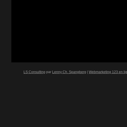
LS Consulting
par
Lenny Ch. Spangberg
|
Webmarketing 123 en li