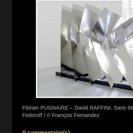
Florian PUGNAIRE – David RAFFINI, Sans titre
Fedoroff / © François Fernandez
0 commentaire(s)